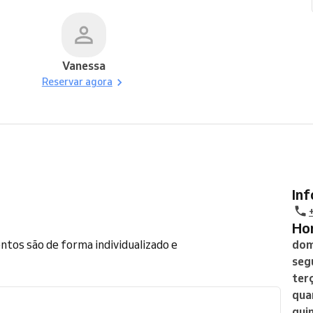
Vanessa
Reservar agora
In
H
tos são de forma individualizado e
dom
seg
ter
qua
qui